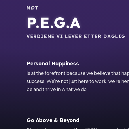
MØT
P.E.G.A
VERDIENE VI LEVER ETTER DAGLIG
Personal Happiness
Is at the forefront because we believe that ha
success. We’re not just here to work; we’re h
be and thrive in what we do.
Go Above & Beyond