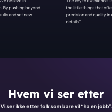
 We believe in
The key to excellence lies
m. By pushing beyond
the little things that o
sults and set new
precision and quality in 
details.”
Hvem vi ser etter
Vi ser ikke etter folk som bare vil “ha en jobb”.