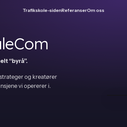
Trafikskole-siden
Referanser
Om oss
SaleCom
lt “byrå”.
strateger og kreatører
ansjene vi opererer i.