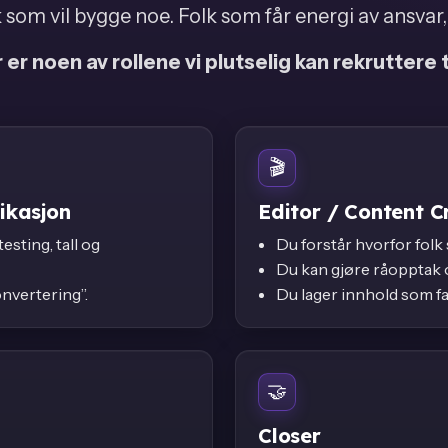
k som vil bygge noe. Folk som får energi av ansvar, 
 er noen av rollene vi plutselig kan rekruttere ti
🎬
ikasjon
Editor / Content C
esting, tall og
Du forstår hvorfor folk 
Du kan gjøre råopptak 
onvertering”.
Du lager innhold som fak
🤝
Closer