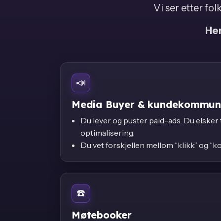
Vi ser etter fol
Her
📣
Media Buyer & kundekommun
Du lever og puster paid–ads. Du elsker t
optimalisering.
Du vet forskjellen mellom “klikk” og “k
☎️
Møtebooker