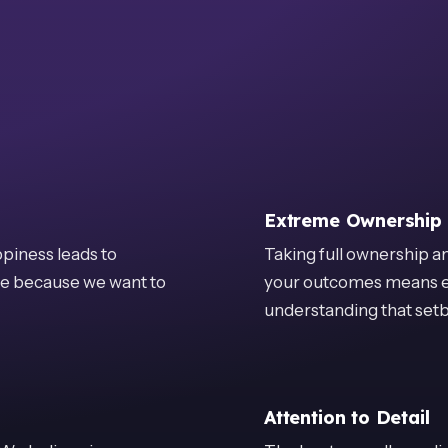
Hva som gjør oss til en god match.
Annet relevant informasjon.
Referanser.
CV.
contact@salecom.co
Extreme Ownership
ppiness leads to
Taking full ownership an
ere because we want to
your outcomes means em
understanding that setb
Attention to Detail