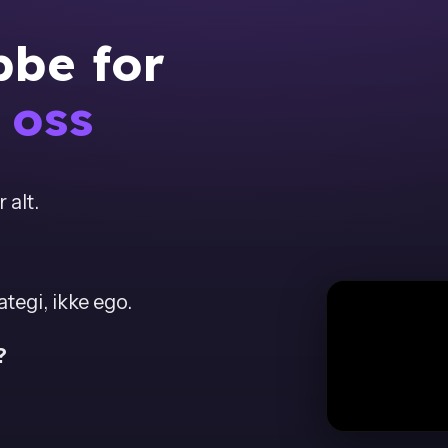
bbe for
 oss
 alt.
tegi, ikke ego.
?