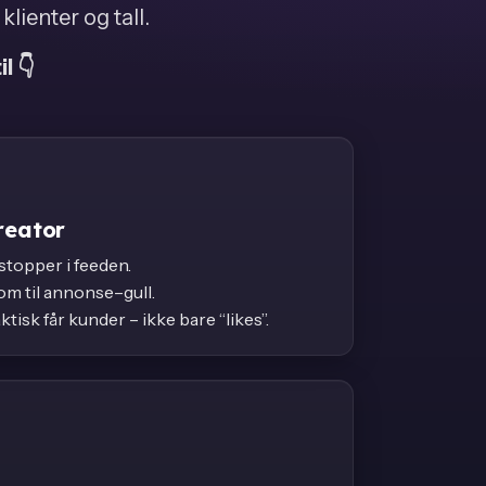
klienter og tall.
l 👇
reator
stopper i feeden.
om til annonse–gull.
tisk får kunder – ikke bare “likes”.